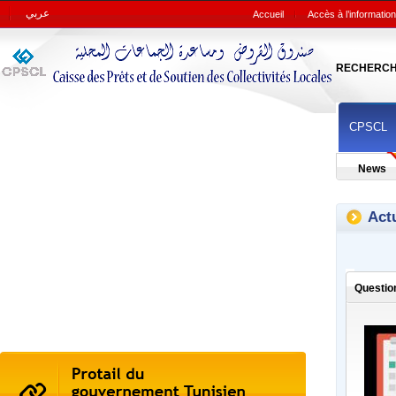
عربي
Accueil
Accès à l’information
RECHERC
CPSCL
News
Actu
Questio