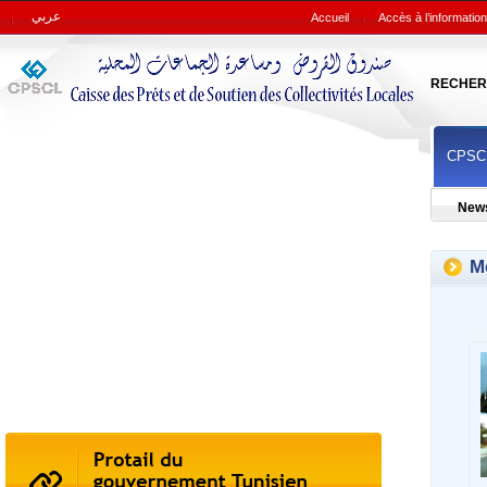
عربي
Accueil
Accès à l’information
RECHER
CPSC
New
M