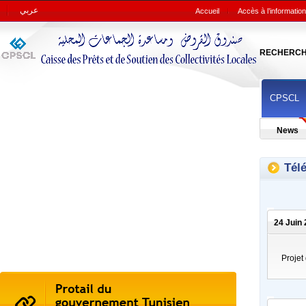
عربي
Accueil
Accès à l’information
RECHERC
CPSCL
News
Tél
24 Juin 
Projet