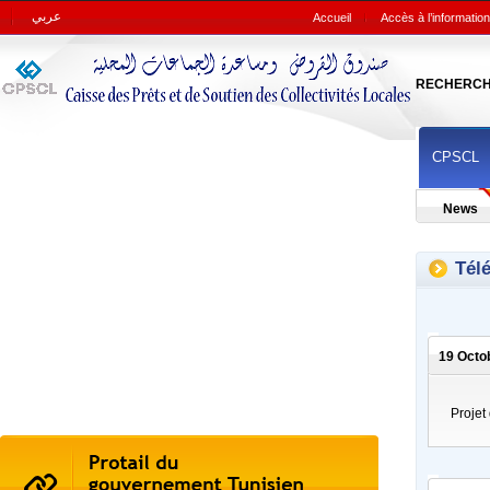
عربي
Accueil
Accès à l’information
RECHERC
CPSCL
News
Tél
19 Octo
Projet